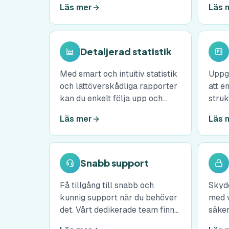
Läs mer
Läs 
påminnelser och undvik
optim
dubbelbokningar.
Detaljerad statistik
Med smart och intuitiv statistik
Uppgi
och lättöverskådliga rapporter
att e
kan du enkelt följa upp och
struk
analysera ert arbete och fatta
uppgi
Läs mer
Läs 
datadrivna beslut för
överb
effektivare och bättre resultat.
behöv
och b
är kl
Snabb support
Få tillgång till snabb och
Skydd
kunnig support när du behöver
med 
det. Vårt dedikerade team finns
säker
här för att hjälpa dig att lösa
datal