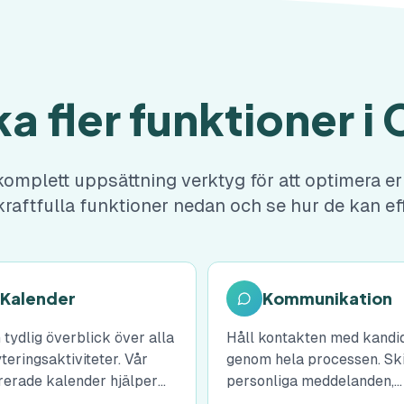
a fler funktioner i 
komplett uppsättning verktyg för att optimera e
raftfulla funktioner nedan och se hur de kan effe
Kalender
Kommunikation
 tydlig överblick över alla
Håll kontakten med kandi
teringsaktiviteter. Vår
genom hela processen. Sk
rerade kalender hjälper
personliga meddelanden,
tt planera, organisera och
uppdateringar och feedba