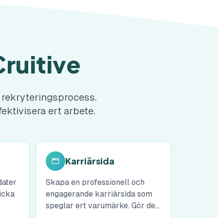
Cruitive
r rekryteringsprocess.
ktivisera ert arbete.
Karriärsida
dater
Skapa en professionell och
icka
engagerande karriärsida som
speglar ert varumärke. Gör det
ck
enkelt för talanger att hitta och