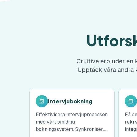
Utforsk
Cruitive erbjuder en 
Upptäck våra andra k
Intervjubokning
Effektivisera intervjuprocessen
Få en
med vårt smidiga
rekry
bokningssystem. Synkronisera
integ
kalendrar, skicka automatiska
dig a