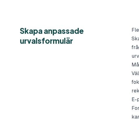
Skapa anpassade
Fle
Ska
urvalsformulär
frå
urv
Mål
Väl
fok
rek
E-
For
kan