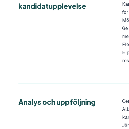
Kan
kandidatupplevelse
for
Möj
Ge 
mer
Fle
E-p
res
Analys och uppföljning
Cen
All
kan
Jä