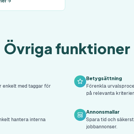
mer
stkontroll och
lbundna
hetsuppdateringar ger dig
sro.
Övriga funktioner
Betygsättning
r enkelt med taggar för
Förenkla urvalsproce
på relevanta kriterie
Annonsmallar
kelt hantera interna
Spara tid och säkers
jobbannonser.