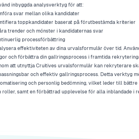
änd inbyggda analysverktyg för att:
föra svar mellan olika kandidater
ntifiera toppkandidater baserat på förutbestämda kriterier
ra trender och mönster i kandidaternas svar
tinuerlig processförbättring
lysera effektiviteten av dina urvalsformulär över tid. Använd 
gor och förbättra din gallringsprocess i framtida rekrytering
om att utnyttja Cruitives urvalsformulär kan rekryterare s
assningsbar och effektiv gallringsprocess. Detta verktyg mö
omatisering och personlig bedömning, vilket leder till bättr
 roller, samt en förbättrad upplevelse för alla inblandade i