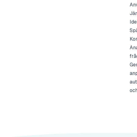
Anv
Jäm
Ide
Spå
Kon
Ana
frå
Gen
anp
aut
och