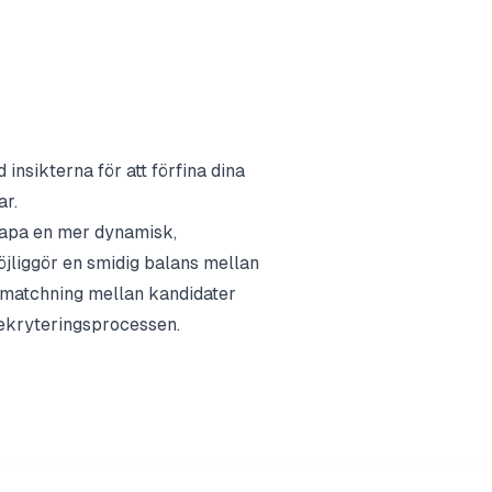
insikterna för att förfina dina
ar.
kapa en mer dynamisk,
jliggör en smidig balans mellan
e matchning mellan kandidater
 rekryteringsprocessen.