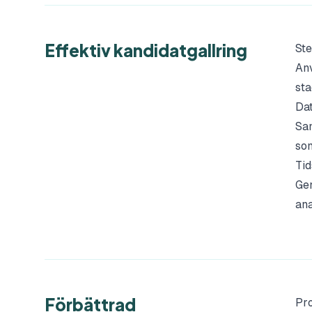
Effektiv kandidatgallring
Ste
Anv
sta
Dat
Sam
som
Ti
Gen
ana
Förbättrad
Pr