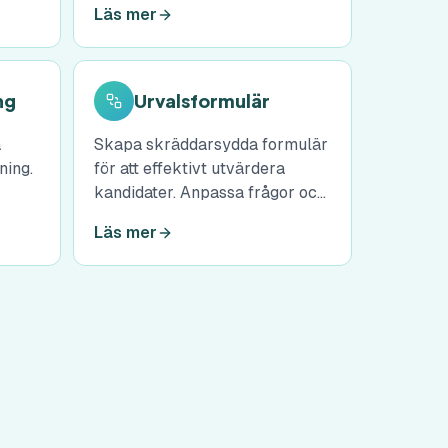
Läs mer
söka era lediga tjänster.
ng
Urvalsformulär
a
Skapa skräddarsydda formulär
ning.
för att effektivt utvärdera
kandidater. Anpassa frågor och
alt
kriterier för att hitta de bäst
Läs mer
eslut.
lämpade talangerna.