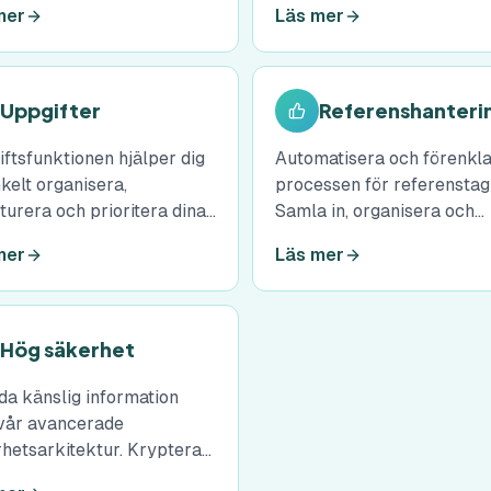
mer
Läs mer
era din tid.
via vår säkra plattform.
Uppgifter
Referenshanteri
ftsfunktionen hjälper dig
Automatisera och förenkl
nkelt organisera,
processen för referenstag
turera och prioritera dina
Samla in, organisera och
fter. Skapa en tydlig
analysera referenser digit
mer
Läs mer
lick över vad som
för att fatta välgrundade b
er göras, sätt deadlines
ocka av uppgifter när de
ara.
Hög säkerhet
a känslig information
vår avancerade
hetsarkitektur. Krypterad
agring, säker