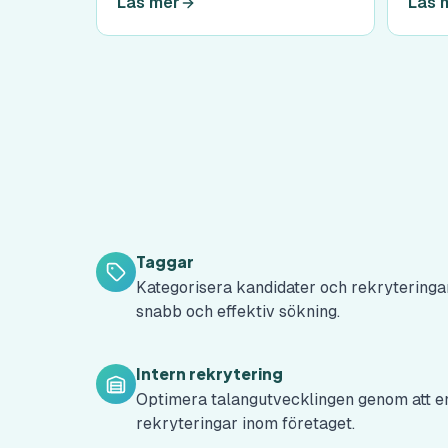
Läs mer
Läs 
dina problem och att optimera
åtkom
din användning av systemet.
rege
säker
sinne
Taggar
Kategorisera kandidater och rekryteringa
snabb och effektiv sökning.
Intern rekrytering
Optimera talangutvecklingen genom att en
rekryteringar inom företaget.