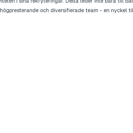
viteten i sina rekryteringar. Detta leder inte bara till b
r högpresterande och diversifierade team - en nyckel ti