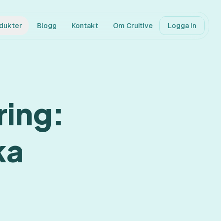
dukter
Blogg
Kontakt
Om Cruitive
Logga in
ring:
ka