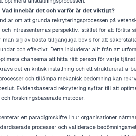
att optimera anställningsprocessen.
Vad innebär det och varför är det viktigt?
dlar om att grunda rekryteringsprocessen på vetenska
och intressenternas perspektiv. Istället för att förlita
 man sig av bästa tillgängliga bevis för att säkerställa
dat och effektivt. Detta inkluderar allt från att utforma
timera chanserna att hitta rätt person för varje tjänst
rävs det en kritisk inställning och ett strukturerat ar
 processer och tillämpa mekanisk bedömning kan rekry
beslut. Evidensbaserad rekrytering syftar till att opti
och forskningsbaserade metoder.
senterar ett paradigmskifte i hur organisationer närm
tandardiserade processer och validerade bedömningsmet