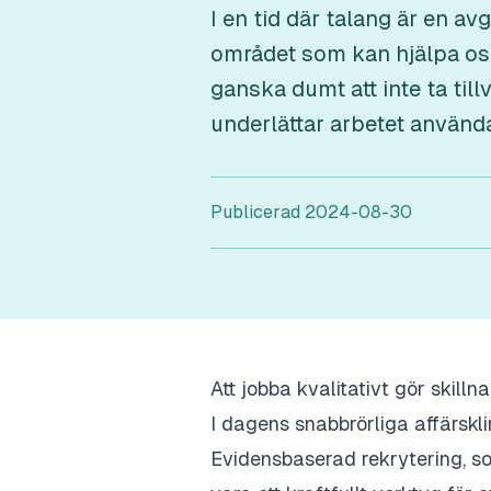
I en tid där talang är en a
området som kan hjälpa oss 
ganska dumt att inte ta til
underlättar arbetet använd
Publicerad
2024-08-30
Att jobba kvalitativt gör skilln
I dagens snabbrörliga affärskli
Evidensbaserad rekrytering, s