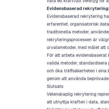
vara ett kraftfullt verktyg för 
Evidensbaserad rekrytering: 
Evidensbaserad rekrytering han
erfarenhet, organisatorisk data 
traditionella metoder, använder
rekryteringsprocessen är välgrun
urvalsmetoder, med målet att op
För att arbeta evidensbaserat k
valida metoder, standardisera
och öka träffsäkerheten i sina 
genom att använda beprövade 
Slutsats
Vetenskaplig rekrytering repre
att utnyttja kraften i data, s