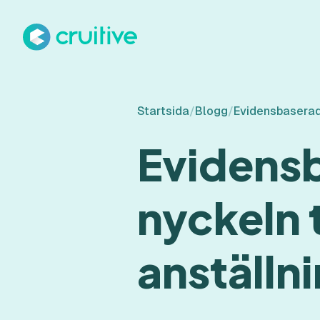
Startsida
/
Blogg
/
Evidensbaserad 
Evidensb
nyckeln 
anställn