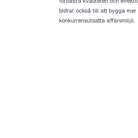
förbättra kvaliteten och effekti
bidrar också till att bygga me
konkurrensutsatta affärsmiljö.