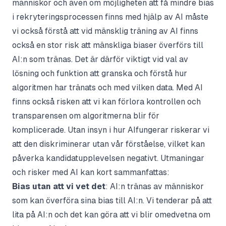
människor och även om möjligheten att få mindre bias
i rekryteringsprocessen finns med hjälp av AI måste
vi också förstå att vid mänsklig träning av AI finns
också en stor risk att mänskliga biaser överförs till
AI:n som tränas. Det är därför viktigt vid val av
lösning och funktion att granska och förstå hur
algoritmen har tränats och med vilken data. Med AI
finns också risken att vi kan förlora kontrollen och
transparensen om algoritmerna blir för
komplicerade. Utan insyn i hur AIfungerar riskerar vi
att den diskriminerar utan vår förståelse, vilket kan
påverka kandidatupplevelsen negativt. Utmaningar
och risker med AI kan kort sammanfattas:
Bias utan att vi vet det
: AI:n tränas av människor
som kan överföra sina bias till AI:n. Vi tenderar på att
lita på AI:n och det kan göra att vi blir omedvetna om